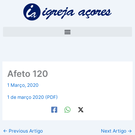
Skip
A
to
r
content
q
u
i
v
o
Afeto 120
1 Março, 2020
1 de março 2020 (PDF)
←
Previous Artigo
Next Artigo
→