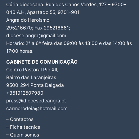
Cúria diocesana: Rua dos Canos Verdes, 127 – 9700-
040 A.H, Apartado 55, 9701-901
Angra do Heroísmo.
295216670; Fax 295216661;
diocese.angra@gmail.com
Horário: 2ª a 6ª feira das 09:00 às 13:00 e das 14:00 às
17:00 horas.
GABINETE DE COMUNICAÇÃO
Centro Pastoral Pio XII,
Bairro das Laranjeiras
9500-294 Ponta Delgada
+351912507980
press@diocesedeangra.pt
carmorodeia@hotmail.com
– Contactos
– Ficha técnica
– Quem somos