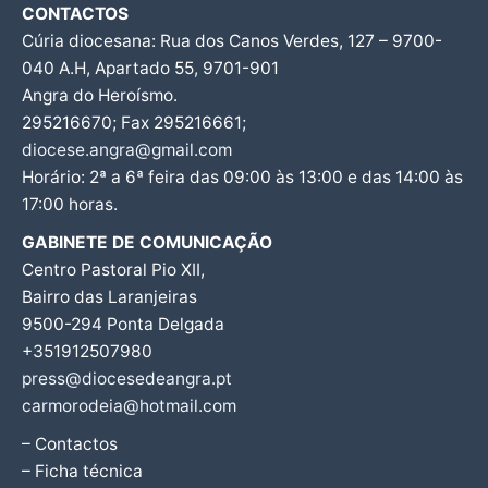
CONTACTOS
Cúria diocesana: Rua dos Canos Verdes, 127 – 9700-
040 A.H, Apartado 55, 9701-901
Angra do Heroísmo.
295216670; Fax 295216661;
diocese.angra@gmail.com
Horário: 2ª a 6ª feira das 09:00 às 13:00 e das 14:00 às
17:00 horas.
GABINETE DE COMUNICAÇÃO
Centro Pastoral Pio XII,
Bairro das Laranjeiras
9500-294 Ponta Delgada
+351912507980
press@diocesedeangra.pt
carmorodeia@hotmail.com
– Contactos
– Ficha técnica