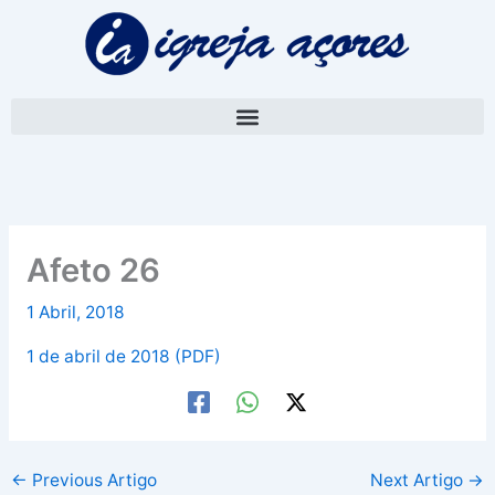
Skip
A
to
r
content
q
u
i
v
o
Afeto 26
1 Abril, 2018
1 de abril de 2018 (PDF)
←
Previous Artigo
Next Artigo
→