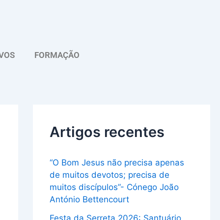
A
r
q
VOS
FORMAÇÃO
u
i
v
o
Artigos recentes
“O Bom Jesus não precisa apenas
de muitos devotos; precisa de
muitos discípulos”- Cónego João
António Bettencourt
Festa da Serreta 2026: Santuário