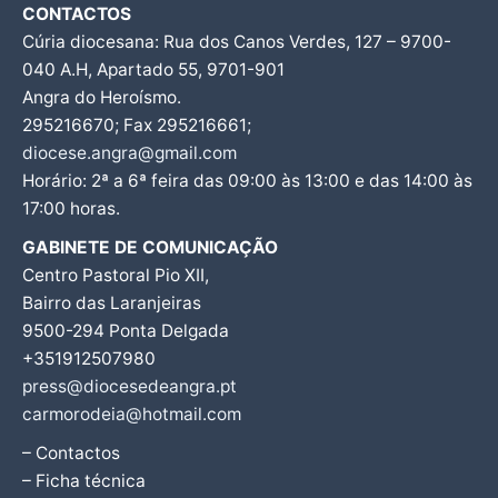
CONTACTOS
Cúria diocesana: Rua dos Canos Verdes, 127 – 9700-
040 A.H, Apartado 55, 9701-901
Angra do Heroísmo.
295216670; Fax 295216661;
diocese.angra@gmail.com
Horário: 2ª a 6ª feira das 09:00 às 13:00 e das 14:00 às
17:00 horas.
GABINETE DE COMUNICAÇÃO
Centro Pastoral Pio XII,
Bairro das Laranjeiras
9500-294 Ponta Delgada
+351912507980
press@diocesedeangra.pt
carmorodeia@hotmail.com
– Contactos
– Ficha técnica