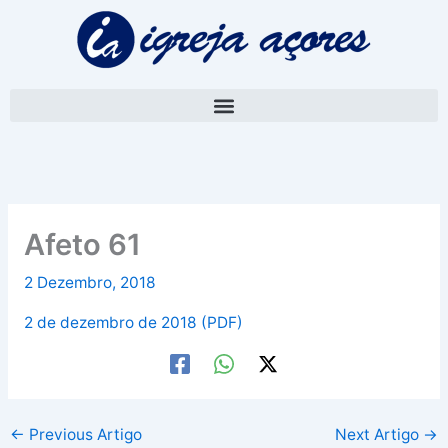
Skip
A
to
r
content
q
u
i
v
o
Afeto 61
2 Dezembro, 2018
2 de dezembro de 2018 (PDF)
←
Previous Artigo
Next Artigo
→