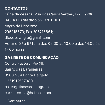
CONTACTOS
Cúria diocesana: Rua dos Canos Verdes, 127 – 9700-
040 A.H, Apartado 55, 9701-901
Angra do Heroísmo.
295216670; Fax 295216661;
diocese.angra@gmail.com
Horário: 2ª a 6ª feira das 09:00 às 13:00 e das 14:00 às
17:00 horas.
GABINETE DE COMUNICAÇÃO
Centro Pastoral Pio XII,
Bairro das Laranjeiras
9500-294 Ponta Delgada
+351912507980
press@diocesedeangra.pt
carmorodeia@hotmail.com
– Contactos