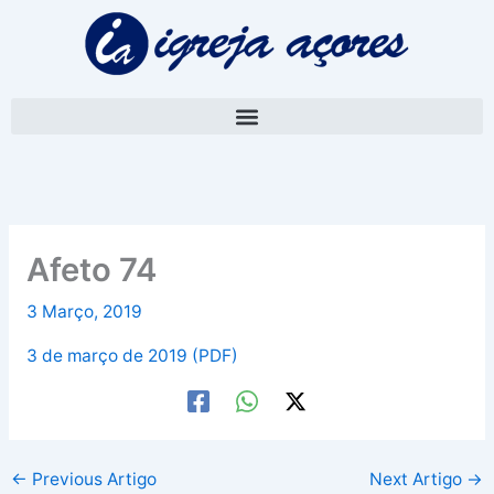
Skip
A
to
r
content
q
u
i
v
o
Afeto 74
3 Março, 2019
3 de março de 2019 (PDF)
←
Previous Artigo
Next Artigo
→