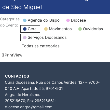
de São Miguel
Categorias
Agenda do Bispo
Diocese
do Evento
Geral
Movimentos
Ouvidorias
Serviços Diocesanos
Todas as categorias
Print
View
CONTACTOS
Cúria diocesana: Rua dos Canos Verdes, 127 – 9700-
040 A.H, Apartado 55, 9701-901
Angra do Heroísmo.
295216670; Fax 295216661;
diocese.angra@gmail.com