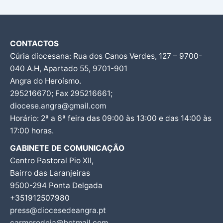
CONTACTOS
Cúria diocesana: Rua dos Canos Verdes, 127 – 9700-
040 A.H, Apartado 55, 9701-901
Angra do Heroísmo.
295216670; Fax 295216661;
diocese.angra@gmail.com
Horário: 2ª a 6ª feira das 09:00 às 13:00 e das 14:00 às
17:00 horas.
GABINETE DE COMUNICAÇÃO
Centro Pastoral Pio XII,
Bairro das Laranjeiras
9500-294 Ponta Delgada
+351912507980
press@diocesedeangra.pt
carmorodeia@hotmail.com