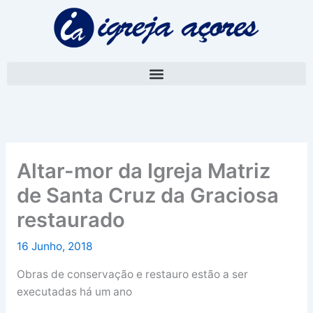
Skip
A
to
r
content
q
u
i
v
o
Altar-mor da Igreja Matriz
de Santa Cruz da Graciosa
restaurado
16 Junho, 2018
Obras de conservação e restauro estão a ser
executadas há um ano