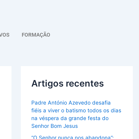
A
r
q
VOS
FORMAÇÃO
u
i
v
o
Artigos recentes
Padre António Azevedo desafia
fiéis a viver o batismo todos os dias
na véspera da grande festa do
Senhor Bom Jesus
“O Senhor nunca nos abandona”: