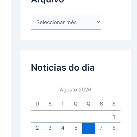
Notícias do dia
Agosto 2026
D
S
T
Q
Q
S
S
1
2
3
4
5
6
7
8