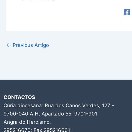
←
Previous Artigo
CONTACTOS
Cúria diocesana: Rua dos Canos Verdes, 127 –
9700-040 A.H, Apartado 55, 9701-901
Angra do Heroísmo.
295216670; Fax 295216661;