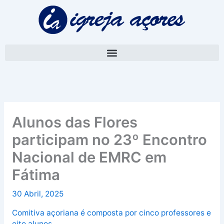
Skip
A
to
r
content
q
u
i
v
o
Alunos das Flores
participam no 23º Encontro
Nacional de EMRC em
Fátima
30 Abril, 2025
Comitiva açoriana é composta por cinco professores e
oito alunos