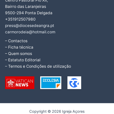
Centro Pastoral Pio XII,
Bairro das Laranjeiras
9500-294 Ponta Delgada
+351912507980
press@diocesedeangra.pt
carmorodeia@hotmail.com
– Contactos
– Ficha técnica
– Quem somos
– Estatuto Editorial
– Termos e Condições de utilização
Copyright © 2026 Igreja Açores