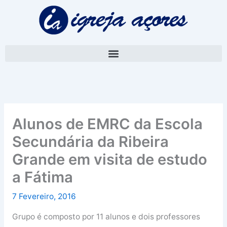
Skip
A
to
r
content
q
u
i
v
o
Alunos de EMRC da Escola
Secundária da Ribeira
Grande em visita de estudo
a Fátima
7 Fevereiro, 2016
Grupo é composto por 11 alunos e dois professores