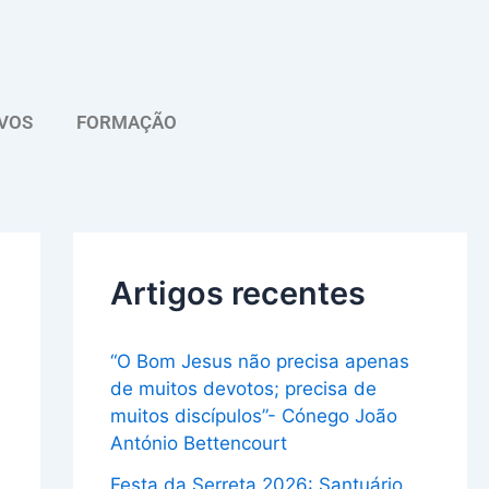
A
r
q
VOS
FORMAÇÃO
u
i
v
o
Artigos recentes
“O Bom Jesus não precisa apenas
de muitos devotos; precisa de
muitos discípulos”- Cónego João
António Bettencourt
Festa da Serreta 2026: Santuário