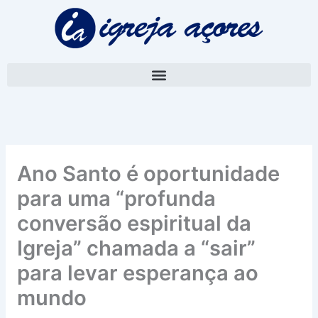
Skip
A
to
r
content
q
u
i
v
o
Ano Santo é oportunidade
para uma “profunda
conversão espiritual da
Igreja” chamada a “sair”
para levar esperança ao
mundo