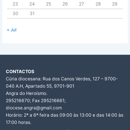
23
24
25
26
27
28
29
30
31
« Jul
CONTACTOS
Cúria diocesana: Rua dos Canos Verdes, 127 – 9700-
040 A.H, Apartado 55, 9701-901
Angra do Heroísmo.
295216670; Fax 295216661;
diocese.angra@gmail.com
Horário: 2ª a 6ª feira das 09:00 às 13:00 e das 14:00 às
17:00 horas.