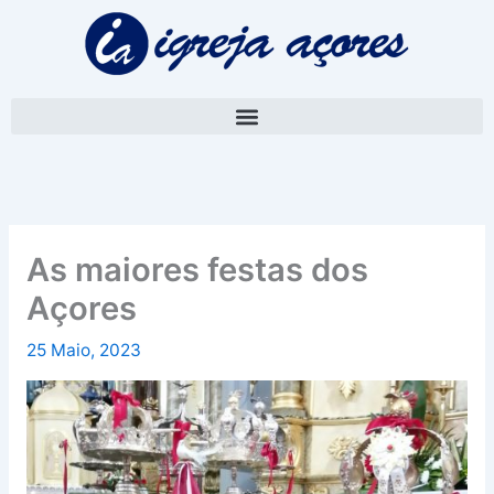
Skip
A
to
r
content
q
u
i
v
o
As maiores festas dos
Açores
25 Maio, 2023