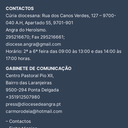
CONTACTOS
Cúria diocesana: Rua dos Canos Verdes, 127 – 9700-
040 A.H, Apartado 55, 9701-901
Angra do Heroísmo.
295216670; Fax 295216661;
diocese.angra@gmail.com
Horário: 2ª a 6ª feira das 09:00 às 13:00 e das 14:00 às
17:00 horas.
GABINETE DE COMUNICAÇÃO
Centro Pastoral Pio XII,
Bairro das Laranjeiras
9500-294 Ponta Delgada
+351912507980
press@diocesedeangra.pt
carmorodeia@hotmail.com
– Contactos