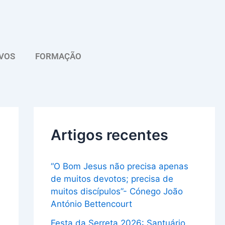
A
r
q
VOS
FORMAÇÃO
u
i
v
o
Artigos recentes
“O Bom Jesus não precisa apenas
de muitos devotos; precisa de
muitos discípulos”- Cónego João
António Bettencourt
Festa da Serreta 2026: Santuário