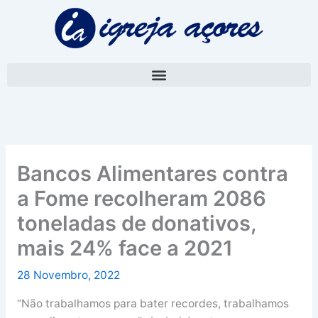
Skip
A
to
r
content
q
u
i
v
o
Bancos Alimentares contra
a Fome recolheram 2086
toneladas de donativos,
mais 24% face a 2021
28 Novembro, 2022
“Não trabalhamos para bater recordes, trabalhamos