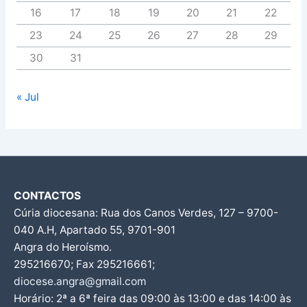
16
17
18
19
20
21
22
23
24
25
26
27
28
29
30
31
« Jul
CONTACTOS
Cúria diocesana: Rua dos Canos Verdes, 127 – 9700-
040 A.H, Apartado 55, 9701-901
Angra do Heroísmo.
295216670; Fax 295216661;
diocese.angra@gmail.com
Horário: 2ª a 6ª feira das 09:00 às 13:00 e das 14:00 às