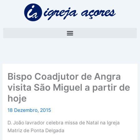
Skip
A
to
r
content
q
u
i
v
o
Bispo Coadjutor de Angra
visita São Miguel a partir de
hoje
18 Dezembro, 2015
D. João lavrador celebra missa de Natal na Igreja
Matriz de Ponta Delgada