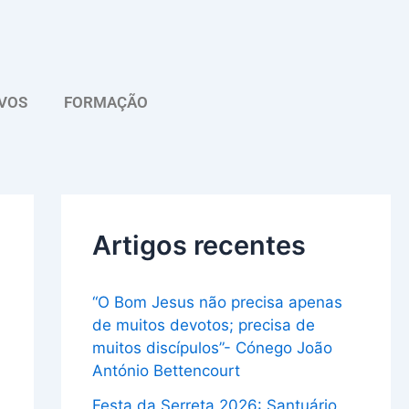
A
r
q
VOS
FORMAÇÃO
u
i
v
o
Artigos recentes
“O Bom Jesus não precisa apenas
de muitos devotos; precisa de
muitos discípulos”- Cónego João
António Bettencourt
Festa da Serreta 2026: Santuário