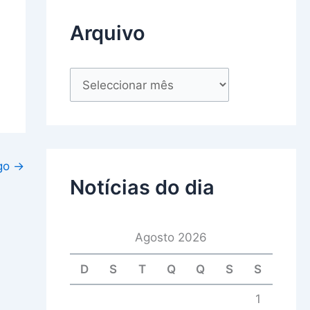
Arquivo
igo
→
Notícias do dia
Agosto 2026
D
S
T
Q
Q
S
S
1