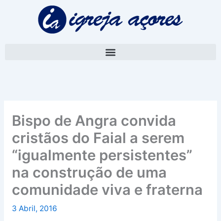
Skip
A
to
r
content
q
u
i
v
o
Bispo de Angra convida
cristãos do Faial a serem
“igualmente persistentes”
na construção de uma
comunidade viva e fraterna
3 Abril, 2016