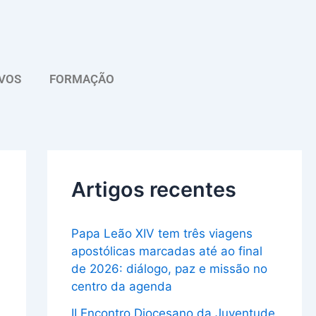
A
r
q
VOS
FORMAÇÃO
u
i
v
o
Artigos recentes
Papa Leão XIV tem três viagens
apostólicas marcadas até ao final
de 2026: diálogo, paz e missão no
centro da agenda
II Encontro Diocesano da Juventude