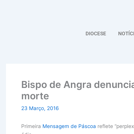
Skip
to
content
DIOCESE
NOTÍC
Bispo de Angra denuncia
morte
23 Março, 2016
Primeira
Mensagem de Páscoa
reflete “perple