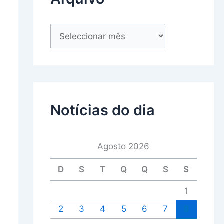
Notícias do dia
Agosto 2026
D
S
T
Q
Q
S
S
1
2
3
4
5
6
7
8