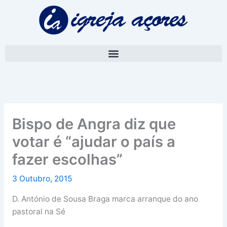
Skip
A
to
r
content
q
u
i
v
o
Bispo de Angra diz que
votar é “ajudar o país a
fazer escolhas”
3 Outubro, 2015
D. António de Sousa Braga marca arranque do ano
pastoral na Sé