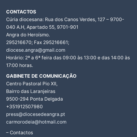
CONTACTOS
Cúria diocesana: Rua dos Canos Verdes, 127 – 9700-
040 A.H, Apartado 55, 9701-901
Angra do Heroísmo.
295216670; Fax 295216661;
diocese.angra@gmail.com
Horário: 2ª a 6ª feira das 09:00 às 13:00 e das 14:00 às
17:00 horas.
GABINETE DE COMUNICAÇÃO
Centro Pastoral Pio XII,
Bairro das Laranjeiras
9500-294 Ponta Delgada
+351912507980
press@diocesedeangra.pt
carmorodeia@hotmail.com
– Contactos