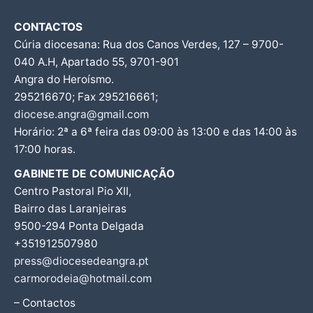
CONTACTOS
Cúria diocesana: Rua dos Canos Verdes, 127 – 9700-
040 A.H, Apartado 55, 9701-901
Angra do Heroísmo.
295216670; Fax 295216661;
diocese.angra@gmail.com
Horário: 2ª a 6ª feira das 09:00 às 13:00 e das 14:00 às
17:00 horas.
GABINETE DE COMUNICAÇÃO
Centro Pastoral Pio XII,
Bairro das Laranjeiras
9500-294 Ponta Delgada
+351912507980
press@diocesedeangra.pt
carmorodeia@hotmail.com
– Contactos