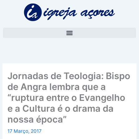
Skip
A
to
r
content
q
u
i
v
o
Jornadas de Teologia: Bispo
de Angra lembra que a
“ruptura entre o Evangelho
e a Cultura é o drama da
nossa época”
17 Março, 2017