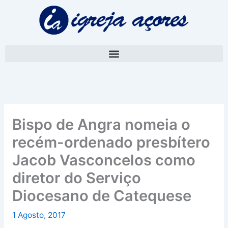
Skip
A
to
r
content
q
u
i
v
o
Bispo de Angra nomeia o
recém-ordenado presbítero
Jacob Vasconcelos como
diretor do Serviço
Diocesano de Catequese
1 Agosto, 2017