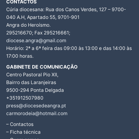
CONTACTOS
Cúria diocesana: Rua dos Canos Verdes, 127 – 9700-
040 A.H, Apartado 55, 9701-901
Angra do Heroísmo.
295216670; Fax 295216661;
diocese.angra@gmail.com
Horário: 2ª a 6ª feira das 09:00 às 13:00 e das 14:00 às
17:00 horas.
GABINETE DE COMUNICAÇÃO
Centro Pastoral Pio XII,
Bairro das Laranjeiras
9500-294 Ponta Delgada
+351912507980
press@diocesedeangra.pt
carmorodeia@hotmail.com
– Contactos
– Ficha técnica