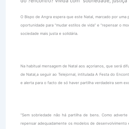
do ?encontro? vivida com “sobriedade, justiça 
O Bispo de Angra espera que este Natal, marcado por uma p
oportunidade para “mudar estilos de vida” e “repensar o m
sociedade mais justa e solidária.
Na habitual mensagem de Natal aos açorianos, que será difun
de Natal,a seguir ao Telejornal, intitulada A Festa do Enco
e alerta para o facto de só haver partilha verdadeira sem e
“Sem sobriedade não há partilha de bens. Como adverte 
repensar adequadamente os modelos de desenvolvimento e