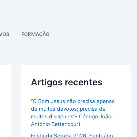
A
r
q
VOS
FORMAÇÃO
u
i
v
o
Artigos recentes
“O Bom Jesus não precisa apenas
de muitos devotos; precisa de
muitos discípulos”- Cónego João
António Bettencourt
Festa da Serreta 2026: Santuário