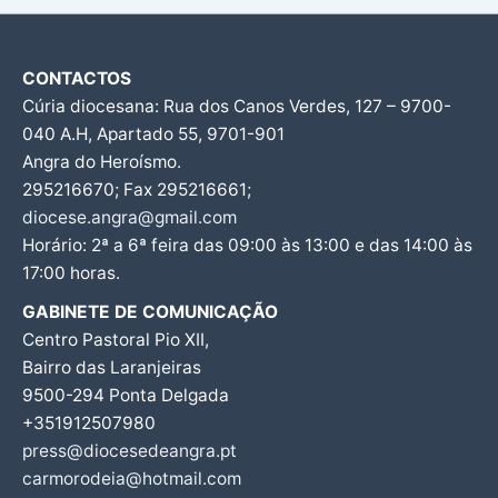
CONTACTOS
Cúria diocesana: Rua dos Canos Verdes, 127 – 9700-
040 A.H, Apartado 55, 9701-901
Angra do Heroísmo.
295216670; Fax 295216661;
diocese.angra@gmail.com
Horário: 2ª a 6ª feira das 09:00 às 13:00 e das 14:00 às
17:00 horas.
GABINETE DE COMUNICAÇÃO
Centro Pastoral Pio XII,
Bairro das Laranjeiras
9500-294 Ponta Delgada
+351912507980
press@diocesedeangra.pt
carmorodeia@hotmail.com