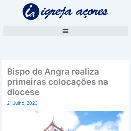
Skip
A
to
r
content
q
u
i
v
o
Bispo de Angra realiza
primeiras colocações na
diocese
21 Julho, 2023