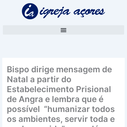
Skip
A
to
r
content
q
u
i
v
o
Bispo dirige mensagem de
Natal a partir do
Estabelecimento Prisional
de Angra e lembra que é
possível “humanizar todos
os ambientes, servir toda e