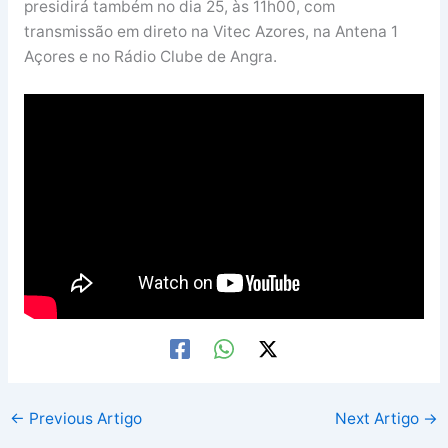
presidirá também no dia 25, às 11h00, com
transmissão em direto na Vitec Azores, na Antena 1
Açores e no Rádio Clube de Angra.
←
Previous Artigo
Next Artigo
→