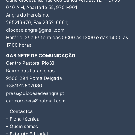
040 A.H, Apartado 55, 9701-901
Angra do Heroísmo.
295216670; Fax 295216661;
diocese.angra@gmail.com
Horário: 2ª a 6ª feira das 09:00 às 13:00 e das 14:00 às
17:00 horas.
GABINETE DE COMUNICAÇÃO
Centro Pastoral Pio XII,
Bairro das Laranjeiras
9500-294 Ponta Delgada
+351912507980
press@diocesedeangra.pt
carmorodeia@hotmail.com
– Contactos
– Ficha técnica
– Quem somos
– Estatuto Editorial