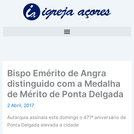
Skip
A
to
r
content
q
u
i
v
o
Bispo Emérito de Angra
distinguido com a Medalha
de Mérito de Ponta Delgada
2 Abril, 2017
Autarquia assinala este domingo o 471º aniversário de
Ponta Delgada elevada a cidade