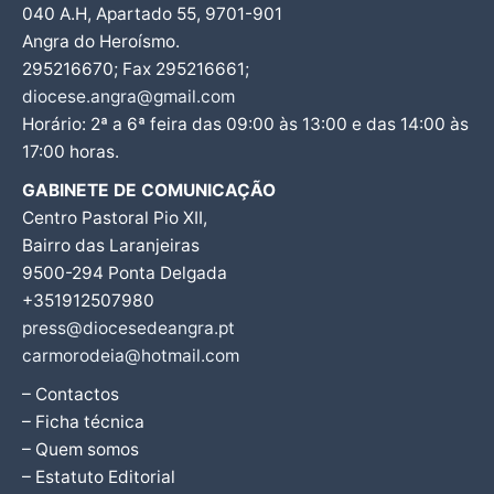
040 A.H, Apartado 55, 9701-901
Angra do Heroísmo.
295216670; Fax 295216661;
diocese.angra@gmail.com
Horário: 2ª a 6ª feira das 09:00 às 13:00 e das 14:00 às
17:00 horas.
GABINETE DE COMUNICAÇÃO
Centro Pastoral Pio XII,
Bairro das Laranjeiras
9500-294 Ponta Delgada
+351912507980
press@diocesedeangra.pt
carmorodeia@hotmail.com
– Contactos
– Ficha técnica
– Quem somos
– Estatuto Editorial