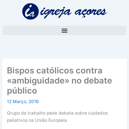
Skip
A
to
r
content
q
u
i
v
o
Bispos católicos contra
«ambiguidade» no debate
público
12 Março, 2016
Grupo de trabalho pede debate sobre cuidados
paliativos na União Europeia