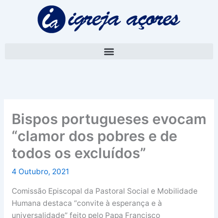
Skip
A
to
r
content
q
u
i
v
o
Bispos portugueses evocam
“clamor dos pobres e de
todos os excluídos”
4 Outubro, 2021
Comissão Episcopal da Pastoral Social e Mobilidade
Humana destaca “convite à esperança e à
universalidade” feito pelo Papa Francisco