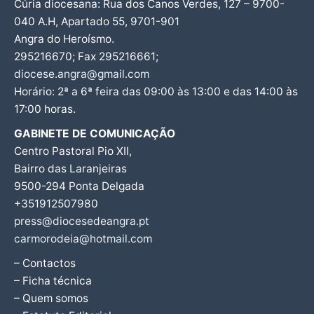
Cúria diocesana: Rua dos Canos Verdes, 127 – 9700-
040 A.H, Apartado 55, 9701-901
Angra do Heroísmo.
295216670; Fax 295216661;
diocese.angra@gmail.com
Horário: 2ª a 6ª feira das 09:00 às 13:00 e das 14:00 às
17:00 horas.
GABINETE DE COMUNICAÇÃO
Centro Pastoral Pio XII,
Bairro das Laranjeiras
9500-294 Ponta Delgada
+351912507980
press@diocesedeangra.pt
carmorodeia@hotmail.com
– Contactos
– Ficha técnica
– Quem somos