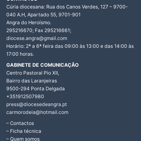
Cúria diocesana: Rua dos Canos Verdes, 127 – 9700-
040 A.H, Apartado 55, 9701-901
Angra do Heroísmo.
295216670; Fax 295216661;
diocese.angra@gmail.com
Horário: 2ª a 6ª feira das 09:00 às 13:00 e das 14:00 às
17:00 horas.
GABINETE DE COMUNICAÇÃO
Centro Pastoral Pio XII,
Bairro das Laranjeiras
9500-294 Ponta Delgada
+351912507980
press@diocesedeangra.pt
carmorodeia@hotmail.com
– Contactos
– Ficha técnica
– Quem somos