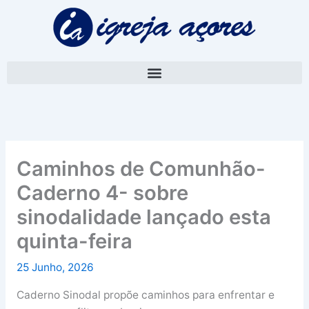
Skip
A
to
r
content
q
u
i
v
o
Caminhos de Comunhão-
Caderno 4- sobre
sinodalidade lançado esta
quinta-feira
25 Junho, 2026
Caderno Sinodal propõe caminhos para enfrentar e