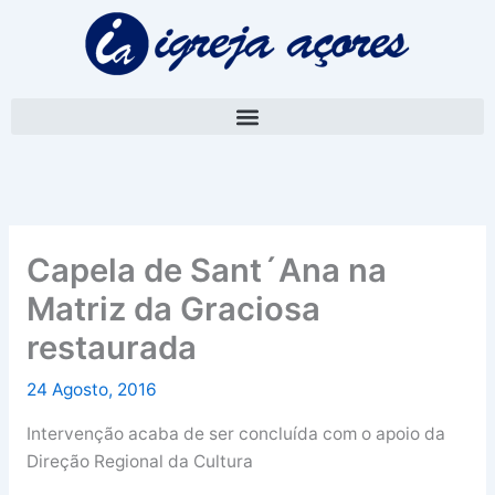
Skip
A
to
r
content
q
u
i
v
o
Capela de Sant´Ana na
Matriz da Graciosa
restaurada
24 Agosto, 2016
Intervenção acaba de ser concluída com o apoio da
Direção Regional da Cultura