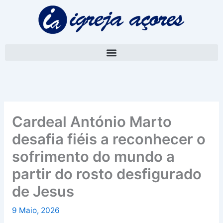
Skip
A
to
r
content
q
u
i
v
o
Cardeal António Marto
desafia fiéis a reconhecer o
sofrimento do mundo a
partir do rosto desfigurado
de Jesus
9 Maio, 2026