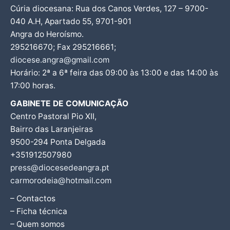
Cúria diocesana: Rua dos Canos Verdes, 127 – 9700-
040 A.H, Apartado 55, 9701-901
Angra do Heroísmo.
295216670; Fax 295216661;
diocese.angra@gmail.com
Horário: 2ª a 6ª feira das 09:00 às 13:00 e das 14:00 às
17:00 horas.
GABINETE DE COMUNICAÇÃO
Centro Pastoral Pio XII,
Bairro das Laranjeiras
9500-294 Ponta Delgada
+351912507980
press@diocesedeangra.pt
carmorodeia@hotmail.com
– Contactos
– Ficha técnica
– Quem somos