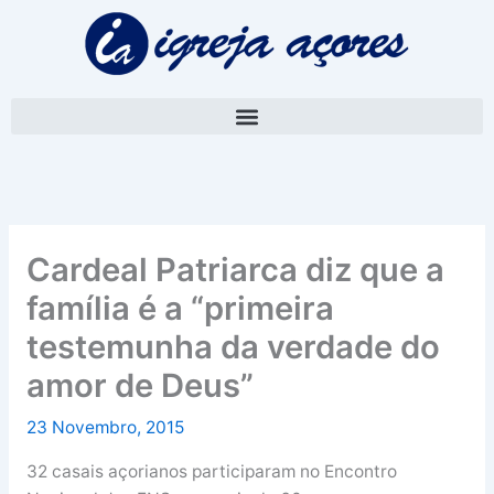
Skip
A
to
r
content
q
u
i
v
o
Cardeal Patriarca diz que a
família é a “primeira
testemunha da verdade do
amor de Deus”
23 Novembro, 2015
32 casais açorianos participaram no Encontro