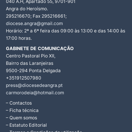
040 A.H, Apartado 55, 9701-901
Angra do Heroísmo.
295216670; Fax 295216661;
diocese.angra@gmail.com
Horário: 2ª a 6ª feira das 09:00 às 13:00 e das 14:00 às
17:00 horas.
GABINETE DE COMUNICAÇÃO
Centro Pastoral Pio XII,
Bairro das Laranjeiras
9500-294 Ponta Delgada
+351912507980
press@diocesedeangra.pt
carmorodeia@hotmail.com
– Contactos
– Ficha técnica
– Quem somos
– Estatuto Editorial