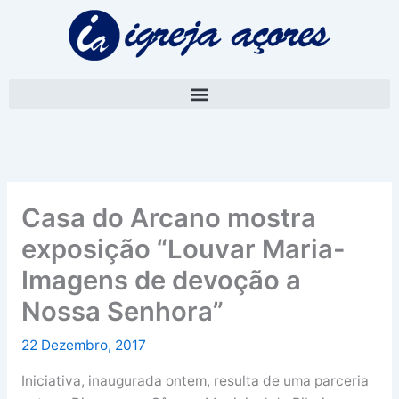
Skip
A
to
r
content
q
u
i
v
o
Casa do Arcano mostra
exposição “Louvar Maria-
Imagens de devoção a
Nossa Senhora”
22 Dezembro, 2017
Iniciativa, inaugurada ontem, resulta de uma parceria