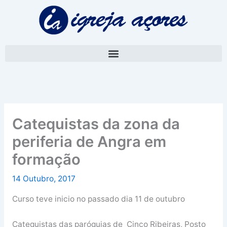
Skip
A
to
r
content
q
u
i
v
o
Catequistas da zona da
periferia de Angra em
formação
14 Outubro, 2017
Curso teve inicio no passado dia 11 de outubro
Catequistas das paróquias de Cinco Ribeiras, Posto