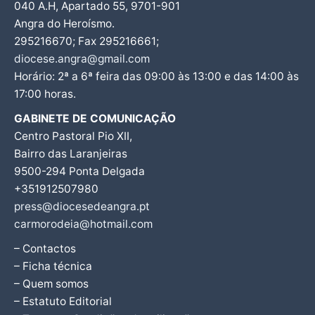
040 A.H, Apartado 55, 9701-901
Angra do Heroísmo.
295216670; Fax 295216661;
diocese.angra@gmail.com
Horário: 2ª a 6ª feira das 09:00 às 13:00 e das 14:00 às
17:00 horas.
GABINETE DE COMUNICAÇÃO
Centro Pastoral Pio XII,
Bairro das Laranjeiras
9500-294 Ponta Delgada
+351912507980
press@diocesedeangra.pt
carmorodeia@hotmail.com
– Contactos
– Ficha técnica
– Quem somos
– Estatuto Editorial