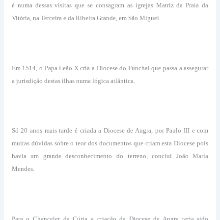
é numa dessas visitas que se consagram as igrejas Matriz da Praia da
Vitória, na Terceira e da Ribeira Grande, em São Miguel.
Em 1514, o Papa Leão X cria a Diocese do Funchal que passa a assegurar
a jurisdição destas ilhas numa lógica atlântica.
Só 20 anos mais tarde é criada a Diocese de Angra, por Paulo III e com
muitas dúvidas sobre o teor dos documentos que criam esta Diocese pois
havia um grande desconhecimento do terreno, conclui João Maria
Mendes.
Para o Chanceler da Cúria a criação da Diocese de Angra teria sido