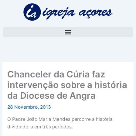
Skip
A
to
r
content
q
u
i
v
o
Chanceler da Cúria faz
intervenção sobre a história
da Diocese de Angra
28 Novembro, 2013
O Padre João Maria Mendes percorre a história
dividindo-a em três períodos.