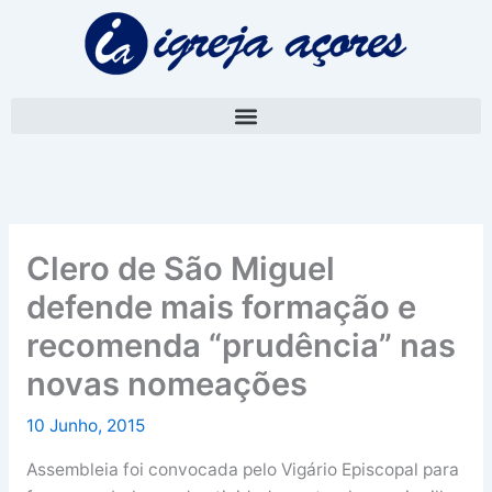
Skip
A
to
r
content
q
u
i
v
o
Clero de São Miguel
defende mais formação e
recomenda “prudência” nas
novas nomeações
10 Junho, 2015
Assembleia foi convocada pelo Vigário Episcopal para