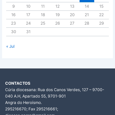
9
10
11
12
13
14
15
16
17
18
19
20
21
22
23
24
25
26
27
28
29
30
31
« Jul
CONTACTOS
Cúria diocesana: Rua dos Canos Verdes, 127 – 9700-
040 A.H, Apartado 55, 9701-901
Angra do Heroísmo.
295216670; Fax 295216661;