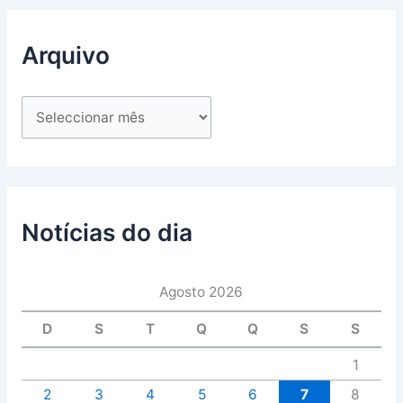
Arquivo
Notícias do dia
Agosto 2026
D
S
T
Q
Q
S
S
1
2
3
4
5
6
7
8