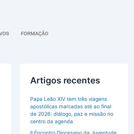
A
r
q
VOS
FORMAÇÃO
u
i
v
o
Artigos recentes
Papa Leão XIV tem três viagens
apostólicas marcadas até ao final
de 2026: diálogo, paz e missão no
centro da agenda
II Encontro Diocesano da Juventude