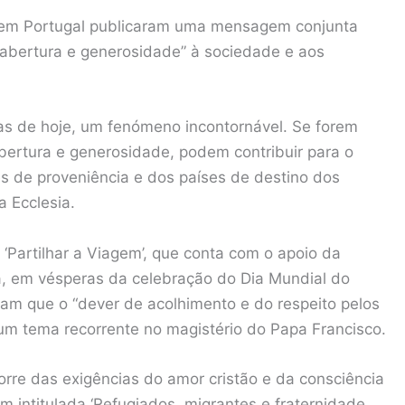
ca em Portugal publicaram uma mensagem conjunta
“abertura e generosidade” à sociedade e aos
as de hoje, um fenómeno incontornável. Se forem
rtura e generosidade, podem contribuir para o
s de proveniência e dos países de destino dos
a Ecclesia.
‘Partilhar a Viagem’, que conta com o apoio da
a, em vésperas da celebração do Dia Mundial do
ham que o “dever de acolhimento e do respeito pelos
 um tema recorrente no magistério do Papa Francisco.
rre das exigências do amor cristão e da consciência
m intitulada ‘Refugiados, migrantes e fraternidade