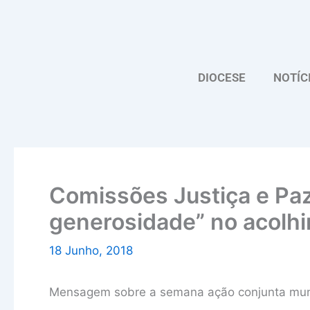
Skip
to
content
DIOCESE
NOTÍC
Comissões Justiça e Pa
generosidade” no acolh
18 Junho, 2018
Mensagem sobre a semana ação conjunta mundi