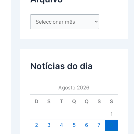
Notícias do dia
Agosto 2026
D
S
T
Q
Q
S
S
1
2
3
4
5
6
7
8