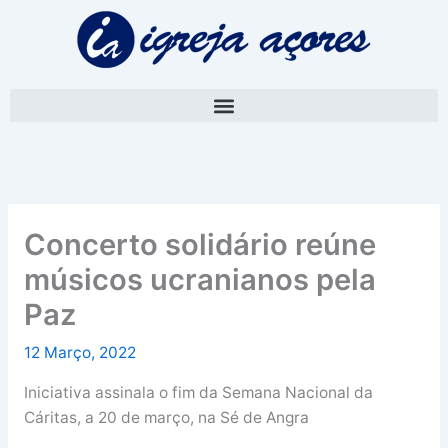
Skip
A
to
r
content
q
u
i
v
o
Concerto solidário reúne
músicos ucranianos pela
Paz
12 Março, 2022
Iniciativa assinala o fim da Semana Nacional da
Cáritas, a 20 de março, na Sé de Angra