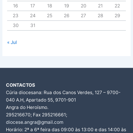
16
17
18
19
20
21
22
23
24
25
26
27
28
29
30
31
« Jul
CONTACTOS
Cúria diocesana: Rua dos Canos Verdes, 127 – 9700-
040 A.H, Apartado 55, 9701-901
Angra do Heroísmo.
295216670; Fax 295216661;
diocese.angra@gmail.com
Horário: 2ª a 6ª feira das 09:00 às 13:00 e das 14:00 às