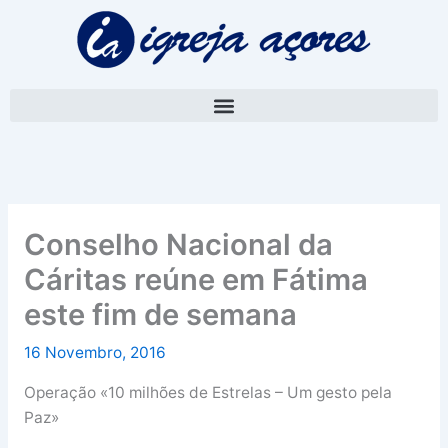
Skip
A
to
r
content
q
u
i
v
o
Conselho Nacional da
Cáritas reúne em Fátima
este fim de semana
16 Novembro, 2016
Operação «10 milhões de Estrelas – Um gesto pela
Paz»