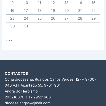
9
10
11
12
13
14
15
16
17
18
19
20
21
22
23
24
25
26
27
28
29
30
31
« Jul
CONTACTOS
Cúria diocesana: Rua dos Canos Verdes, 127 – 9700-
040 A.H, Apartado 55, 9701-901
Angra do Heroísmo.
295216670; Fax 295216661;
diocese.angra@gmail.com