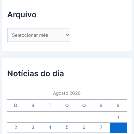
Arquivo
Notícias do dia
Agosto 2026
D
S
T
Q
Q
S
S
1
2
3
4
5
6
7
8