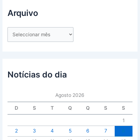
Arquivo
Notícias do dia
Agosto 2026
D
S
T
Q
Q
S
S
1
2
3
4
5
6
7
8