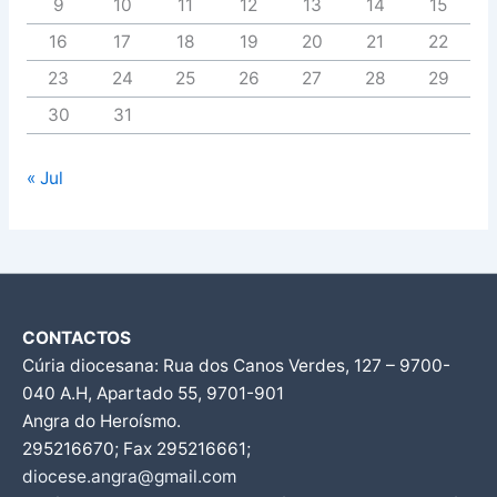
9
10
11
12
13
14
15
16
17
18
19
20
21
22
23
24
25
26
27
28
29
30
31
« Jul
CONTACTOS
Cúria diocesana: Rua dos Canos Verdes, 127 – 9700-
040 A.H, Apartado 55, 9701-901
Angra do Heroísmo.
295216670; Fax 295216661;
diocese.angra@gmail.com