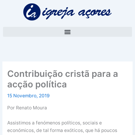
Skip
A
to
r
content
q
u
i
v
o
Contribuição cristã para a
acção política
15 Novembro, 2019
Por Renato Moura
Assistimos a fenómenos políticos, sociais e
económicos, de tal forma exóticos, que há poucos