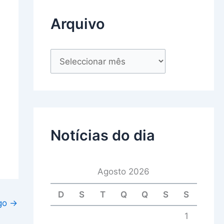
Arquivo
Notícias do dia
Agosto 2026
D
S
T
Q
Q
S
S
igo
→
1