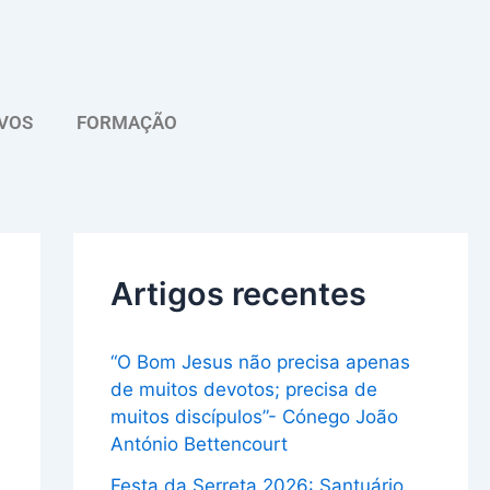
A
r
q
VOS
FORMAÇÃO
u
i
v
o
Artigos recentes
“O Bom Jesus não precisa apenas
de muitos devotos; precisa de
muitos discípulos”- Cónego João
António Bettencourt
Festa da Serreta 2026: Santuário