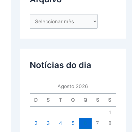
Notícias do dia
Agosto 2026
D
S
T
Q
Q
S
S
1
2
3
4
5
6
7
8