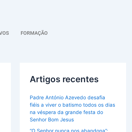
A
r
q
VOS
FORMAÇÃO
u
i
v
o
Artigos recentes
Padre António Azevedo desafia
fiéis a viver o batismo todos os dias
na véspera da grande festa do
Senhor Bom Jesus
“O Senhor nunca nos abandona”: