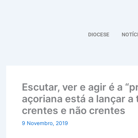
Skip
to
content
DIOCESE
NOTÍC
Escutar, ver e agir é a “
açoriana está a lançar a
crentes e não crentes
9 Novembro, 2019