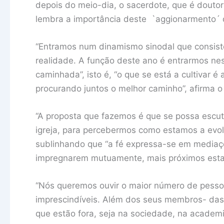
depois do meio-dia, o sacerdote, que é doutor
lembra a importância deste `aggionarmento´ qu
“Entramos num dinamismo sinodal que consiste
realidade. A função deste ano é entrarmos ne
caminhada”, isto é, “o que se está a cultivar 
procurando juntos o melhor caminho”, afirma o 
“A proposta que fazemos é que se possa escut
igreja, para percebermos como estamos a evolu
sublinhando que “a fé expressa-se em mediaçõe
impregnarem mutuamente, mais próximos estar
“Nós queremos ouvir o maior número de pessoa
imprescindíveis. Além dos seus membros- da
que estão fora, seja na sociedade, na academ