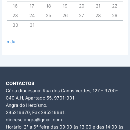
16
17
18
19
20
21
22
23
24
25
26
27
28
29
30
31
« Jul
CONTACTOS
Cúria diocesana: Rua dos Canos Verdes, 127 – 9700-
040 A.H, Apartado 55, 9701-901
Angra do Heroísmo.
295216670; Fax 295216661;
diocese.angra@gmail.com
Horário: 2ª a 6ª feira das 09:00 às 13:00 e das 14:00 às