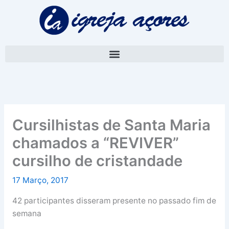
Skip
A
to
r
content
q
u
i
v
o
Cursilhistas de Santa Maria
chamados a “REVIVER”
cursilho de cristandade
17 Março, 2017
42 participantes disseram presente no passado fim de
semana