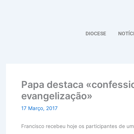
Skip
to
content
DIOCESE
NOTÍC
Papa destaca «confessi
evangelização»
17 Março, 2017
Francisco recebeu hoje os participantes de um