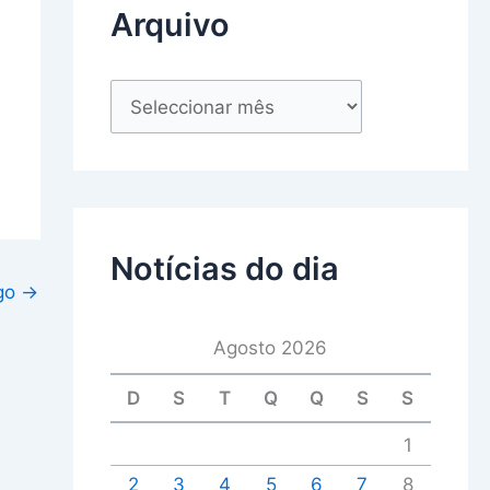
Arquivo
Notícias do dia
igo
→
Agosto 2026
D
S
T
Q
Q
S
S
1
2
3
4
5
6
7
8