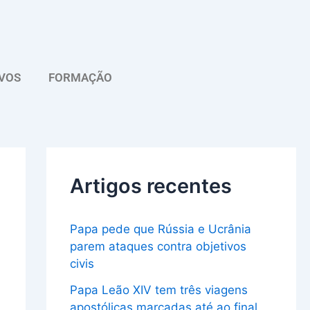
A
r
q
VOS
FORMAÇÃO
u
i
v
o
Artigos recentes
Papa pede que Rússia e Ucrânia
parem ataques contra objetivos
civis
Papa Leão XIV tem três viagens
apostólicas marcadas até ao final