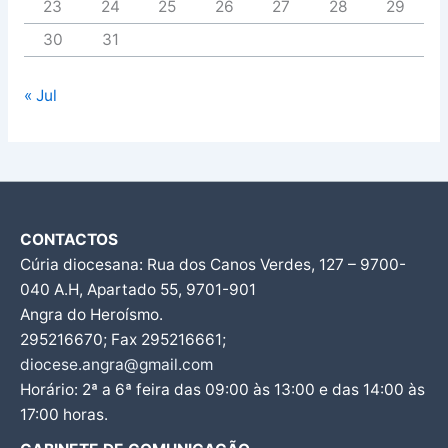
23
24
25
26
27
28
29
30
31
« Jul
CONTACTOS
Cúria diocesana: Rua dos Canos Verdes, 127 – 9700-
040 A.H, Apartado 55, 9701-901
Angra do Heroísmo.
295216670; Fax 295216661;
diocese.angra@gmail.com
Horário: 2ª a 6ª feira das 09:00 às 13:00 e das 14:00 às
17:00 horas.