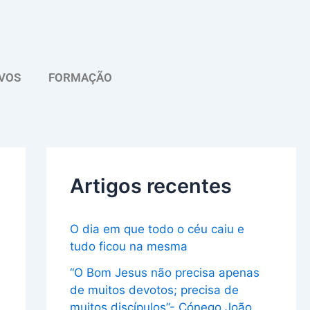
A
r
q
VOS
FORMAÇÃO
u
i
v
o
Artigos recentes
O dia em que todo o céu caiu e
tudo ficou na mesma
“O Bom Jesus não precisa apenas
de muitos devotos; precisa de
muitos discípulos”- Cónego João