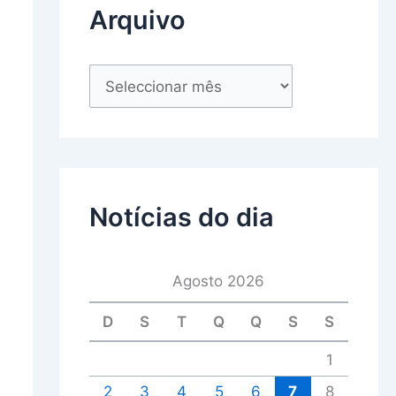
Arquivo
Notícias do dia
Agosto 2026
D
S
T
Q
Q
S
S
1
2
3
4
5
6
7
8