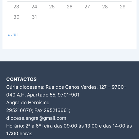
23
24
25
26
27
28
29
30
31
« Jul
CONTACTOS
Cúria diocesana: Rua dos Canos Verdes, 127 – 9700-
040 A.H, Apartado 55, 9701-901
Angra do Heroísmo.
295216670; Fax 295216661;
diocese.angra@gmail.com
Horário: 2ª a 6ª feira das 09:00 às 13:00 e das 14:00 às
17:00 horas.