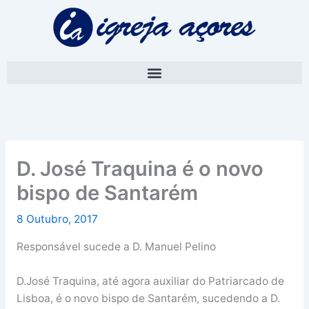
Skip
A
to
r
content
q
u
i
v
o
D. José Traquina é o novo
bispo de Santarém
8 Outubro, 2017
Responsável sucede a D. Manuel Pelino
D.José Traquina, até agora auxiliar do Patriarcado de
Lisboa, é o novo bispo de Santarém, sucedendo a D.