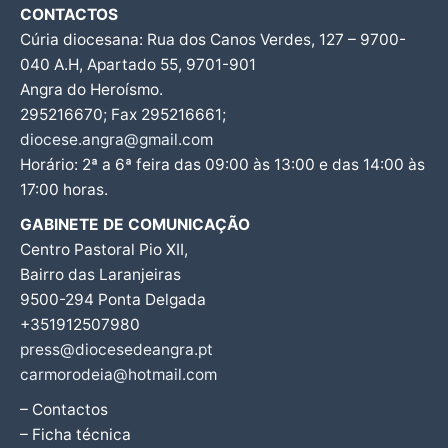
CONTACTOS
Cúria diocesana: Rua dos Canos Verdes, 127 – 9700-
040 A.H, Apartado 55, 9701-901
Angra do Heroísmo.
295216670; Fax 295216661;
diocese.angra@gmail.com
Horário: 2ª a 6ª feira das 09:00 às 13:00 e das 14:00 às
17:00 horas.
GABINETE DE COMUNICAÇÃO
Centro Pastoral Pio XII,
Bairro das Laranjeiras
9500-294 Ponta Delgada
+351912507980
press@diocesedeangra.pt
carmorodeia@hotmail.com
– Contactos
– Ficha técnica