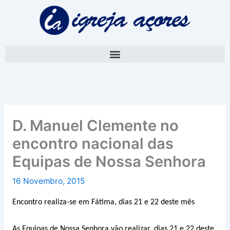
Skip
A
to
r
content
q
u
i
v
o
D. Manuel Clemente no
encontro nacional das
Equipas de Nossa Senhora
16 Novembro, 2015
Encontro realiza-se em Fátima, dias 21 e 22 deste mês
As Equipas de Nossa Senhora vão realizar, dias 21 e 22 deste