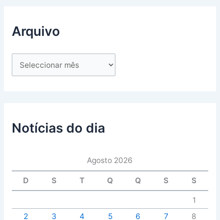
Arquivo
Notícias do dia
Agosto 2026
D
S
T
Q
Q
S
S
1
2
3
4
5
6
7
8