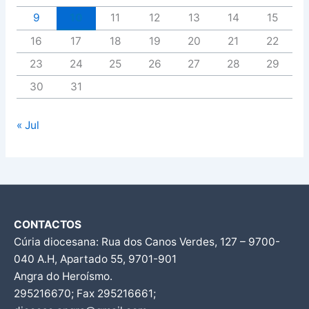
9
10
11
12
13
14
15
16
17
18
19
20
21
22
23
24
25
26
27
28
29
30
31
« Jul
CONTACTOS
Cúria diocesana: Rua dos Canos Verdes, 127 – 9700-
040 A.H, Apartado 55, 9701-901
Angra do Heroísmo.
295216670; Fax 295216661;