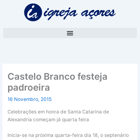
Skip
A
to
r
content
q
u
i
v
o
Castelo Branco festeja
padroeira
16 Novembro, 2015
Celebrações em honra de Santa Catarina de
Alexandria começam já quarta feira
Inicia-se na próxima quarta-feira dia 18, o septenário