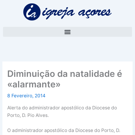
Skip
A
to
r
content
q
u
i
v
o
Diminuição da natalidade é
«alarmante»
8 Fevereiro, 2014
Alerta do administrador apostólico da Diocese do
Porto, D. Pio Alves.
O administrador apostólico da Diocese do Porto, D.