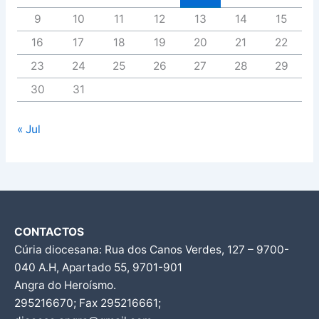
9
10
11
12
13
14
15
16
17
18
19
20
21
22
23
24
25
26
27
28
29
30
31
« Jul
CONTACTOS
Cúria diocesana: Rua dos Canos Verdes, 127 – 9700-
040 A.H, Apartado 55, 9701-901
Angra do Heroísmo.
295216670; Fax 295216661;