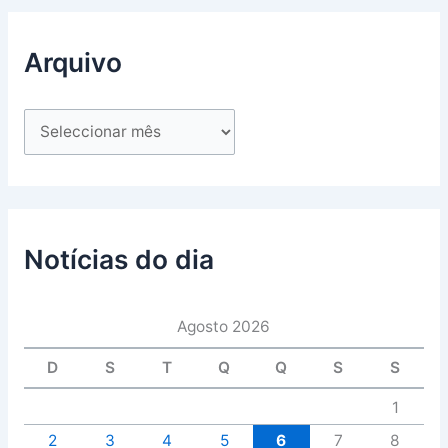
Arquivo
Notícias do dia
Agosto 2026
D
S
T
Q
Q
S
S
1
2
3
4
5
6
7
8